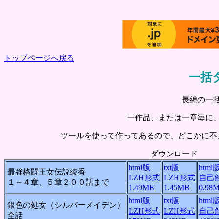
トップページへ戻る
一括
長編の一
一作品、または一章毎に
ツールを使って作ってあるので、どこかに不
ダウンロード
html版
txt版
html
最強格闘王女伝説綾香
LZH形式
LZH形式
自己解
１～４章、５章２００話まで
1.49MB
1.45MB
0.98
html版
txt版
html
銀色の処女（シルバーメイデン）
LZH形式
LZH形式
自己解
全話