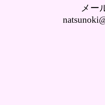
メー
natsunoki@