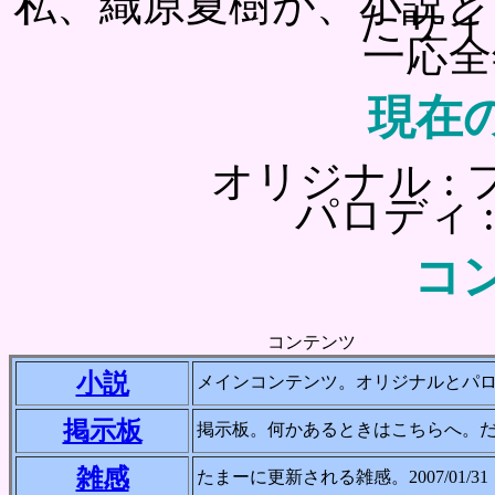
私、織原夏樹が、小説と
たサイ
一応全
現在
オリジナル :
パロディ : 
コ
コンテンツ
小説
メインコンテンツ。オリジナルとパ
掲示板
掲示板。何かあるときはこちらへ。
雑感
たまーに更新される雑感。2007/01/31