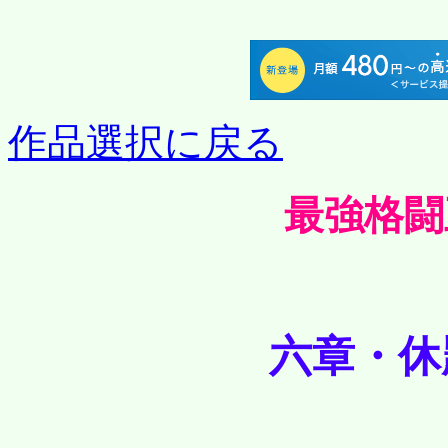
作品選択に戻る
最強格闘
六章・休